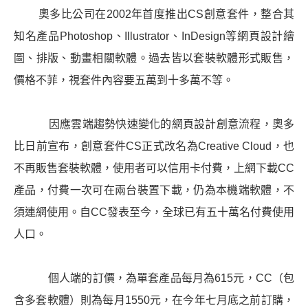
奧多比公司在2002年首度推出CS創意套件，整合其
知名產品Photoshop、Illustrator、InDesign等
網頁設計
繪
圖、排版、動畫相關軟體。過去皆以套裝軟體形式販售，
價格不菲，視套件內容要五萬到十多萬不等。
因應雲端趨勢快速變化的
網頁設計
創意流程，奧多
比日前宣布，創意套件CS正式改名為Creative Cloud，也
不再販售套裝軟體，使用者可以信用卡付費，上網下載CC
產品，付費一次可在兩台裝置下載，仍為本機端軟體，不
須連網使用。自CC發表至今，全球已有五十萬名付費使用
人口。
個人端的訂價，為單套產品每月為615元，CC（包
含多套軟體）則為每月1550元，在今年七月底之前訂購，